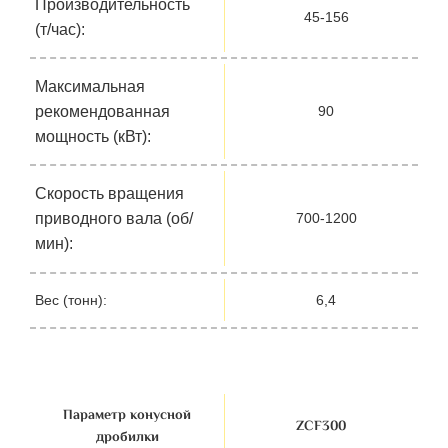
Производительность
45-156
(т/час):
Максимальная
рекомендованная
90
мощность (кВт):
Скорость вращения
приводного вала (об/
700-1200
мин):
Вес (тонн):
6,4
Параметр конусной
ZСF300
дробилки