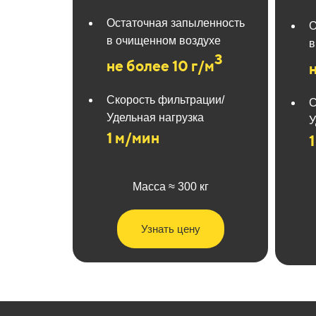
Остаточная запыленность
О
в очищенном воздухе
в
3
не более 10 г/м
Скорость фильтрации/
С
Удельная нагрузка
У
1 м/мин
Масса ≈ 300 кг
Узнать цену