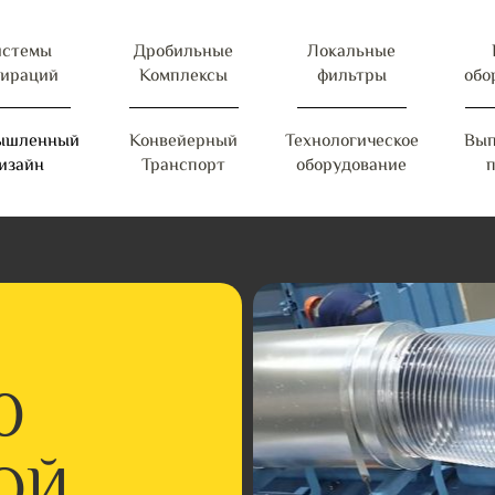
истемы
Дробильные
Локальные
пираций
Комплексы
фильтры
обо
ышленный
Конвейерный
Технологическое
Вып
изайн
Транспорт
оборудование
Ю
ОЙ