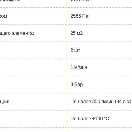
ром
2586 Па
щего элемента:
25 м2
2 шт
1 м/мин
8 Бар
ции:
Не более 350 л/мин (84 л за
Не более +100 ℃