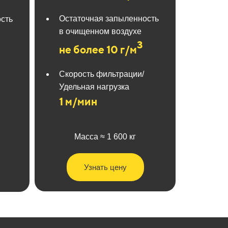
Остаточная запыленность
сть
в очищенном воздухе
3
не более 10 г/м
Скорость фильтрации/
Удельная нагрузка
1 м/мин
Масса ≈ 1 600 кг
Узнать цену