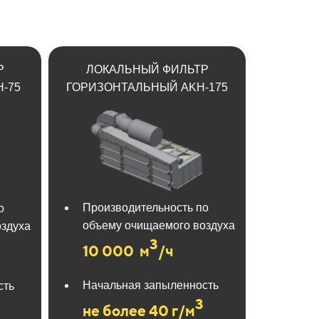
Р
ЛОКАЛЬНЫЙ ФИЛЬТР
-75
ГОРИЗОНТАЛЬНЫЙ AKH-175
Производительность по
о
объему очищаемого воздуха
оздуха
3
10 000
м
/ч
Начальная запыленность
сть
3
не более 40 г/м