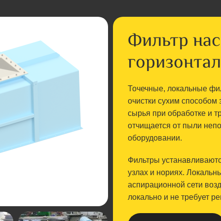
Фильтр на
горизонта
Точечные, локальные фи
очистки сухим способом 
сырья при обработке и т
отчищается от пыли не
оборудовании.
Фильтры устанавливаютс
узлах и нориях. Локальн
аспирационной сети воз
локально и не требует р